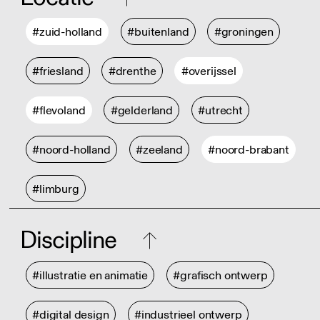
#zuid-holland
#buitenland
#groningen
#friesland
#drenthe
#overijssel
#flevoland
#gelderland
#utrecht
#noord-holland
#zeeland
#noord-brabant
#limburg
Discipline
#illustratie en animatie
#grafisch ontwerp
#digital design
#industrieel ontwerp