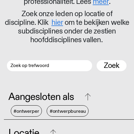
professionaliteit. Lees
meer
.
Zoek onze leden op locatie of
discipline. Klik
hier
om te bekijken welke
subdisciplines onder de zestien
hoofddisciplines vallen.
Zoek
Aangesloten als
#ontwerper
#ontwerpbureau
Locatie