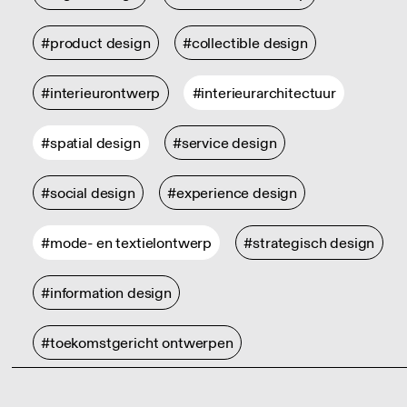
#product design
#collectible design
#interieurontwerp
#interieurarchitectuur
#spatial design
#service design
#social design
#experience design
#mode- en textielontwerp
#strategisch design
#information design
#toekomstgericht ontwerpen