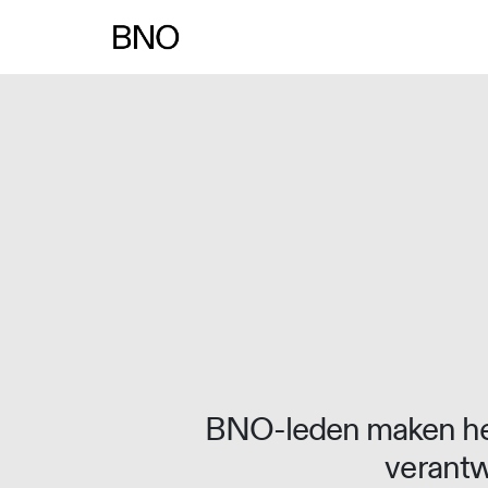
Overslaan naar inhoud
BNO-leden maken het
verantw