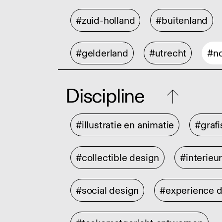
#zuid-holland
#buitenland
#gelderland
#utrecht
#no
Discipline
#illustratie en animatie
#graf
#collectible design
#interieu
#social design
#experience 