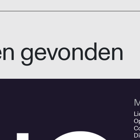
en gevonden
M
Li
O
Co
Di