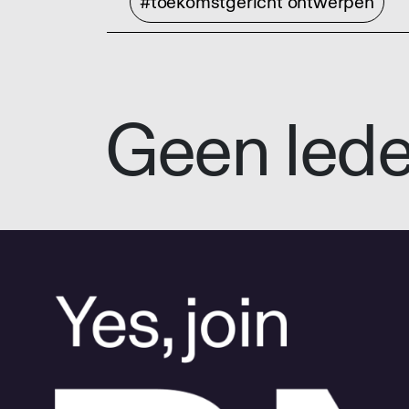
#toekomstgericht ontwerpen
Geen led