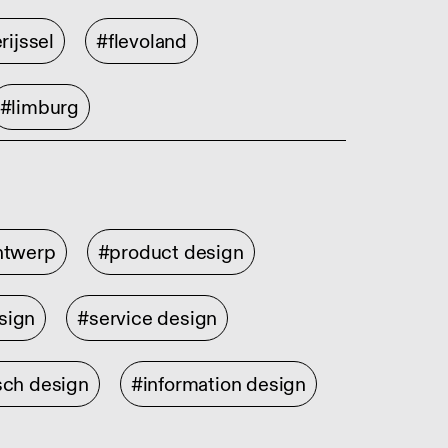
rijssel
#flevoland
#limburg
ontwerp
#product design
sign
#service design
sch design
#information design