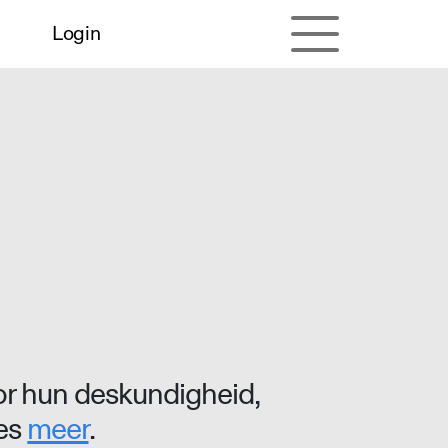
Login
r hun deskundigheid,
ees
meer
.