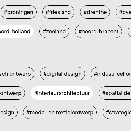
#groningen
#friesland
#drenthe
#ove
ord-holland
#zeeland
#noord-brabant
isch ontwerp
#digital design
#industrieel 
rontwerp
#interieurarchitectuur
#spatial de
design
#mode- en textielontwerp
#strategi