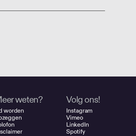
eer weten?
Volg ons!
d worden
Instagram
pzeggen
Vimeo
lofon
LinkedIn
sclaimer
Spotify