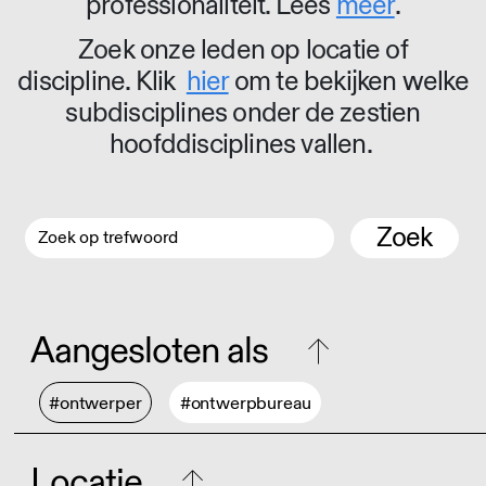
professionaliteit. Lees
meer
.
Zoek onze leden op locatie of
discipline. Klik
hier
om te bekijken welke
subdisciplines onder de zestien
hoofddisciplines vallen.
Zoek
Aangesloten als
#ontwerper
#ontwerpbureau
Locatie