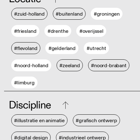
#zuid-holland
#buitenland
#groningen
#friesland
#drenthe
#overijssel
#flevoland
#gelderland
#utrecht
#noord-holland
#zeeland
#noord-brabant
#limburg
Discipline
#illustratie en animatie
#grafisch ontwerp
#digital design
#industrieel ontwerp