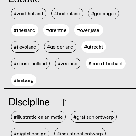
#zuid-holland
#buitenland
#groningen
#friesland
#drenthe
#overijssel
#flevoland
#gelderland
#utrecht
#noord-holland
#zeeland
#noord-brabant
#limburg
Discipline
#illustratie en animatie
#grafisch ontwerp
#digital design
#industrieel ontwerp