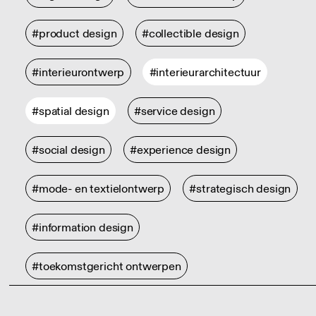
#product design
#collectible design
#interieurontwerp
#interieurarchitectuur
#spatial design
#service design
#social design
#experience design
#mode- en textielontwerp
#strategisch design
#information design
#toekomstgericht ontwerpen