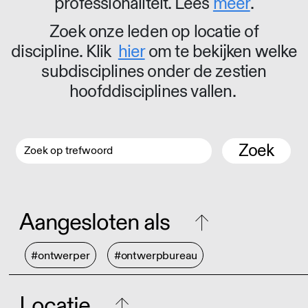
professionaliteit. Lees
meer
.
Zoek onze leden op locatie of
discipline. Klik
hier
om te bekijken welke
subdisciplines onder de zestien
hoofddisciplines vallen.
Zoek
Aangesloten als
#ontwerper
#ontwerpbureau
Locatie