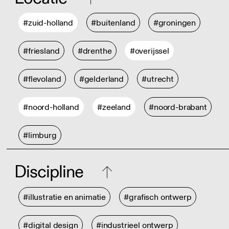
#zuid-holland
#buitenland
#groningen
#friesland
#drenthe
#overijssel
#flevoland
#gelderland
#utrecht
#noord-holland
#zeeland
#noord-brabant
#limburg
Discipline
#illustratie en animatie
#grafisch ontwerp
#digital design
#industrieel ontwerp