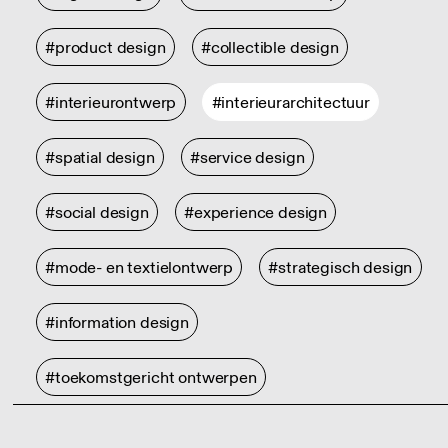
#product design
#collectible design
#interieurontwerp
#interieurarchitectuur
#spatial design
#service design
#social design
#experience design
#mode- en textielontwerp
#strategisch design
#information design
#toekomstgericht ontwerpen