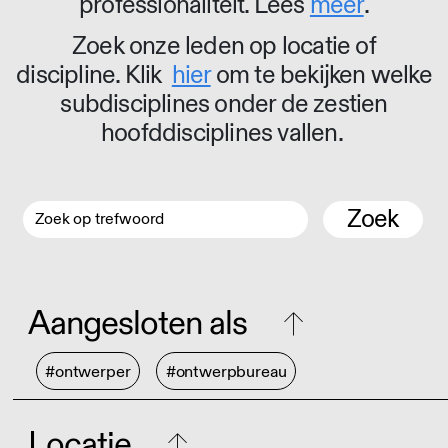
professionaliteit. Lees
meer
.
Zoek onze leden op locatie of
discipline. Klik
hier
om te bekijken welke
subdisciplines onder de zestien
hoofddisciplines vallen.
Zoek
Aangesloten als
#ontwerper
#ontwerpbureau
Locatie