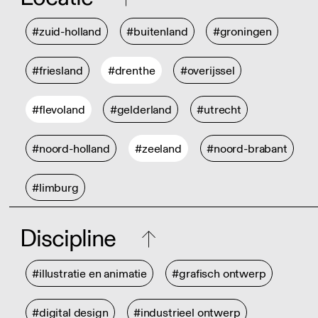
#zuid-holland
#buitenland
#groningen
#friesland
#drenthe
#overijssel
#flevoland
#gelderland
#utrecht
#noord-holland
#zeeland
#noord-brabant
#limburg
Discipline
#illustratie en animatie
#grafisch ontwerp
#digital design
#industrieel ontwerp