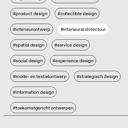
#product design
#collectible design
#interieurontwerp
#interieurarchitectuur
#spatial design
#service design
#social design
#experience design
#mode- en textielontwerp
#strategisch design
#information design
#toekomstgericht ontwerpen