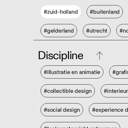
#zuid-holland
#buitenland
#gelderland
#utrecht
#no
Discipline
#illustratie en animatie
#graf
#collectible design
#interieu
#social design
#experience 