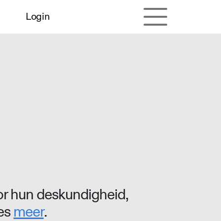
Login
r hun deskundigheid,
ees
meer
.