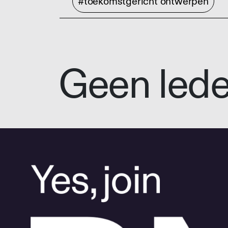
#toekomstgericht ontwerpen
Geen led