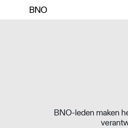
Overslaan naar inhoud
BNO-leden maken het
verantw