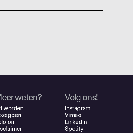
eer weten?
Volg ons!
d worden
Instagram
pzeggen
Vimeo
lofon
LinkedIn
sclaimer
Spotify