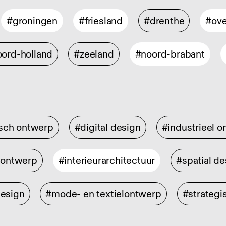
#groningen
#friesland
#drenthe
#ove
ord-holland
#zeeland
#noord-brabant
isch ontwerp
#digital design
#industrieel 
rontwerp
#interieurarchitectuur
#spatial de
design
#mode- en textielontwerp
#strategi