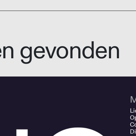
en gevonden
M
Li
O
Co
Di