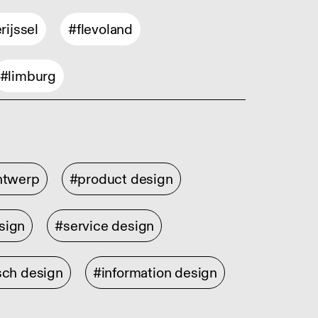
rijssel
#flevoland
#limburg
ontwerp
#product design
sign
#service design
sch design
#information design