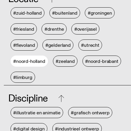
#zuid-holland
#buitenland
#groningen
#friesland
#drenthe
#overijssel
#flevoland
#gelderland
#utrecht
#noord-holland
#zeeland
#noord-brabant
#limburg
Discipline
#illustratie en animatie
#grafisch ontwerp
#digital design
#industrieel ontwerp