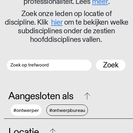
professionaliteit. Lees
meer
.
Zoek onze leden op locatie of
discipline. Klik
hier
om te bekijken welke
subdisciplines onder de zestien
hoofddisciplines vallen.
Zoek
Aangesloten als
#ontwerper
#ontwerpbureau
Locatie