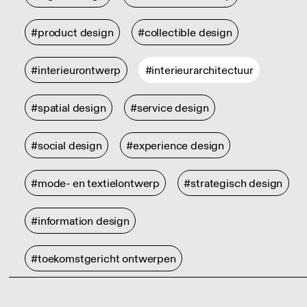
#product design
#collectible design
#interieurontwerp
#interieurarchitectuur
#spatial design
#service design
#social design
#experience design
#mode- en textielontwerp
#strategisch design
#information design
#toekomstgericht ontwerpen