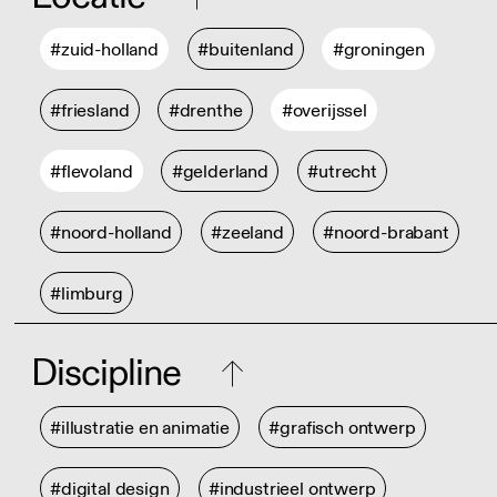
#zuid-holland
#buitenland
#groningen
#friesland
#drenthe
#overijssel
#flevoland
#gelderland
#utrecht
#noord-holland
#zeeland
#noord-brabant
#limburg
Discipline
#illustratie en animatie
#grafisch ontwerp
#digital design
#industrieel ontwerp