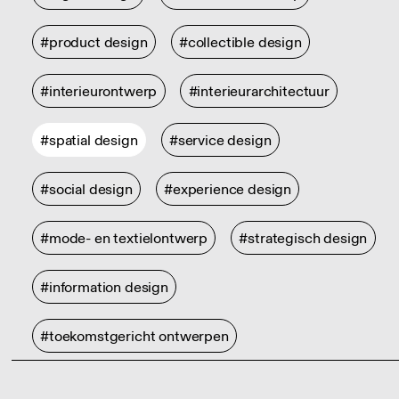
#product design
#collectible design
#interieurontwerp
#interieurarchitectuur
#spatial design
#service design
#social design
#experience design
#mode- en textielontwerp
#strategisch design
#information design
#toekomstgericht ontwerpen