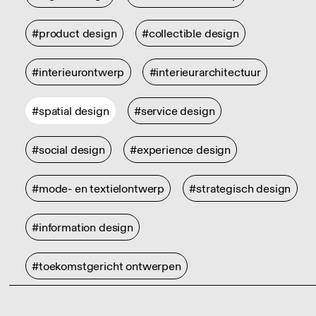
#product design
#collectible design
#interieurontwerp
#interieurarchitectuur
#spatial design
#service design
#social design
#experience design
#mode- en textielontwerp
#strategisch design
#information design
#toekomstgericht ontwerpen