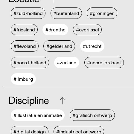
#zuid-holland
#buitenland
#groningen
#friesland
#drenthe
#overijssel
#flevoland
#gelderland
#utrecht
#noord-holland
#zeeland
#noord-brabant
#limburg
Discipline
#illustratie en animatie
#grafisch ontwerp
#digital design
#industrieel ontwerp