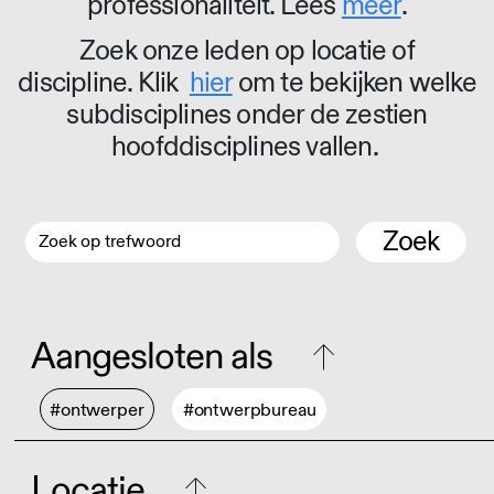
professionaliteit. Lees
meer
.
Zoek onze leden op locatie of
discipline. Klik
hier
om te bekijken welke
subdisciplines onder de zestien
hoofddisciplines vallen.
Zoek
Aangesloten als
#ontwerper
#ontwerpbureau
Locatie