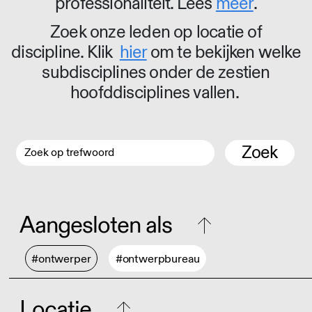
professionaliteit. Lees
meer
.
Zoek onze leden op locatie of
discipline. Klik
hier
om te bekijken welke
subdisciplines onder de zestien
hoofddisciplines vallen.
Zoek
Aangesloten als
#ontwerper
#ontwerpbureau
Locatie