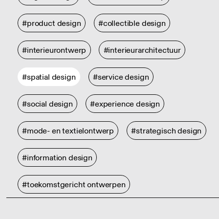
#product design
#collectible design
#interieurontwerp
#interieurarchitectuur
#spatial design
#service design
#social design
#experience design
#mode- en textielontwerp
#strategisch design
#information design
#toekomstgericht ontwerpen