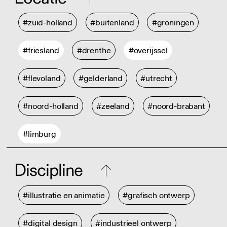
#zuid-holland
#buitenland
#groningen
#friesland
#drenthe
#overijssel
#flevoland
#gelderland
#utrecht
#noord-holland
#zeeland
#noord-brabant
#limburg
Discipline
#illustratie en animatie
#grafisch ontwerp
#digital design
#industrieel ontwerp