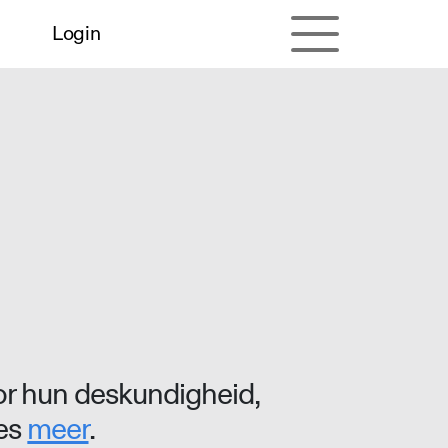
Login
r hun deskundigheid,
ees
meer
.