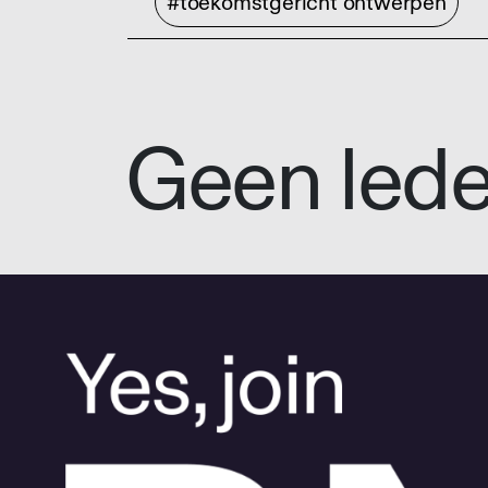
#toekomstgericht ontwerpen
Geen led