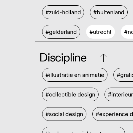
#zuid-holland
#buitenland
#gelderland
#utrecht
#no
Discipline
#illustratie en animatie
#graf
#collectible design
#interieu
#social design
#experience 