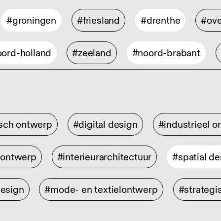
#groningen
#friesland
#drenthe
#ove
ord-holland
#zeeland
#noord-brabant
isch ontwerp
#digital design
#industrieel 
rontwerp
#interieurarchitectuur
#spatial de
design
#mode- en textielontwerp
#strategi