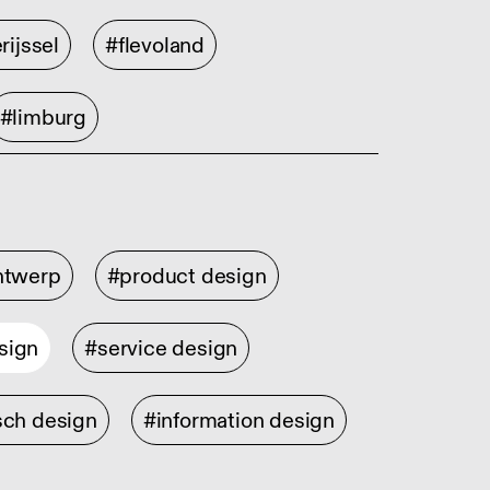
rijssel
#flevoland
#limburg
ontwerp
#product design
sign
#service design
sch design
#information design