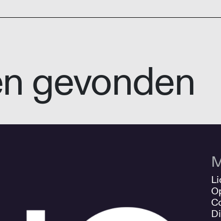
en gevonden
M
Li
O
Co
Di