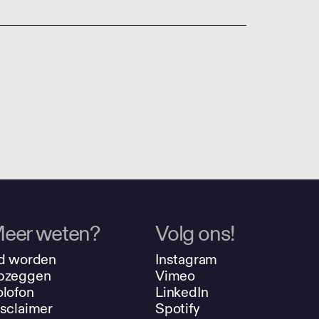
eer weten?
Volg ons!
d worden
Instagram
pzeggen
Vimeo
lofon
LinkedIn
sclaimer
Spotify