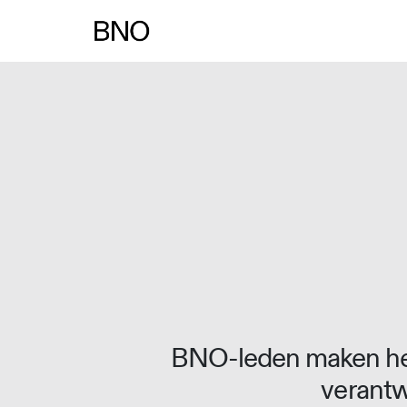
Overslaan naar inhoud
BNO-leden maken het
verantw