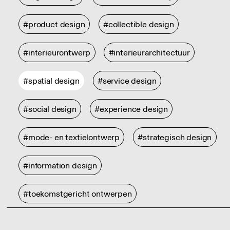
#product design
#collectible design
#interieurontwerp
#interieurarchitectuur
#spatial design
#service design
#social design
#experience design
#mode- en textielontwerp
#strategisch design
#information design
#toekomstgericht ontwerpen