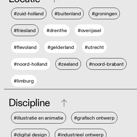
#zuid-holland
#buitenland
#groningen
#friesland
#drenthe
#overijssel
#flevoland
#gelderland
#utrecht
#noord-holland
#zeeland
#noord-brabant
#limburg
Discipline
#illustratie en animatie
#grafisch ontwerp
#digital design
#industrieel ontwerp