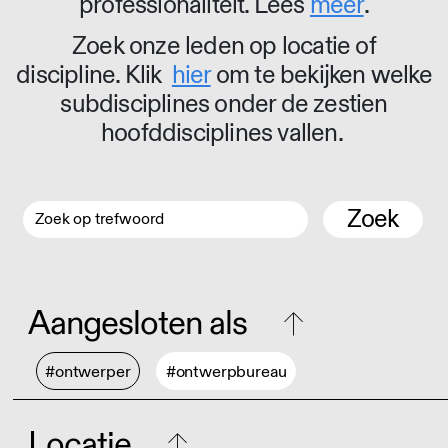
professionaliteit. Lees
meer
.
Zoek onze leden op locatie of
discipline. Klik
hier
om te bekijken welke
subdisciplines onder de zestien
hoofddisciplines vallen.
Zoek
Aangesloten als
#ontwerper
#ontwerpbureau
Locatie