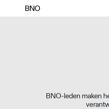
Overslaan naar inhoud
BNO-leden maken het
verantw