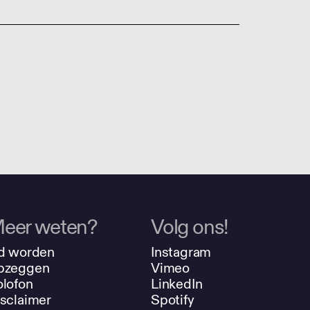
eer weten?
Volg ons!
d worden
Instagram
pzeggen
Vimeo
lofon
LinkedIn
sclaimer
Spotify