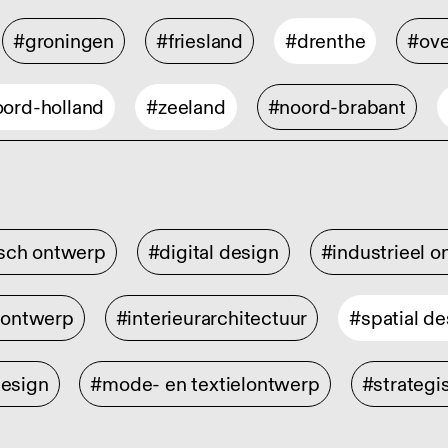
#groningen
#friesland
#drenthe
#ove
ord-holland
#zeeland
#noord-brabant
isch ontwerp
#digital design
#industrieel 
rontwerp
#interieurarchitectuur
#spatial de
design
#mode- en textielontwerp
#strategi