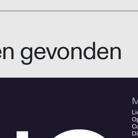
en gevonden
M
Li
O
Co
Di