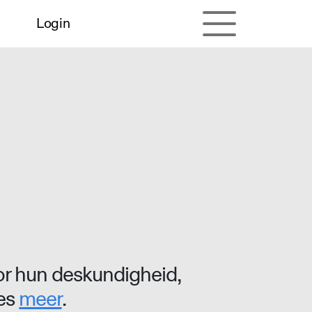
Login
r hun deskundigheid,
ees
meer
.