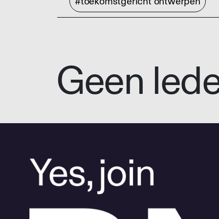
#toekomstgericht ontwerpen
Geen led