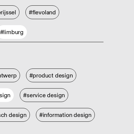
rijssel
#flevoland
#limburg
ontwerp
#product design
sign
#service design
sch design
#information design