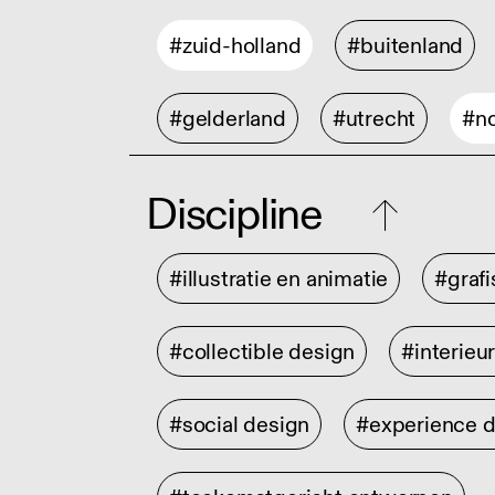
#zuid-holland
#buitenland
#gelderland
#utrecht
#no
Discipline
#illustratie en animatie
#graf
#collectible design
#interieu
#social design
#experience 