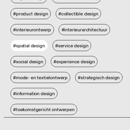
#product design
#collectible design
#interieurontwerp
#interieurarchitectuur
#spatial design
#service design
#social design
#experience design
#mode- en textielontwerp
#strategisch design
#information design
#toekomstgericht ontwerpen