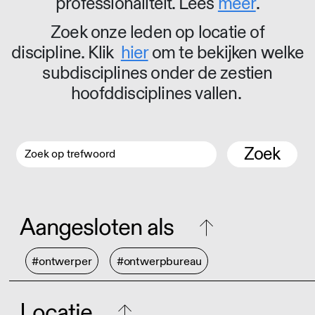
professionaliteit. Lees
meer
.
Zoek onze leden op locatie of
discipline. Klik
hier
om te bekijken welke
subdisciplines onder de zestien
hoofddisciplines vallen.
Zoek
Aangesloten als
#ontwerper
#ontwerpbureau
Locatie