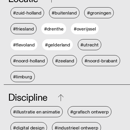
#zuid-holland
#buitenland
#groningen
#friesland
#drenthe
#overijssel
#flevoland
#gelderland
#utrecht
#noord-holland
#zeeland
#noord-brabant
#limburg
Discipline
#illustratie en animatie
#grafisch ontwerp
#digital design
#industrieel ontwerp