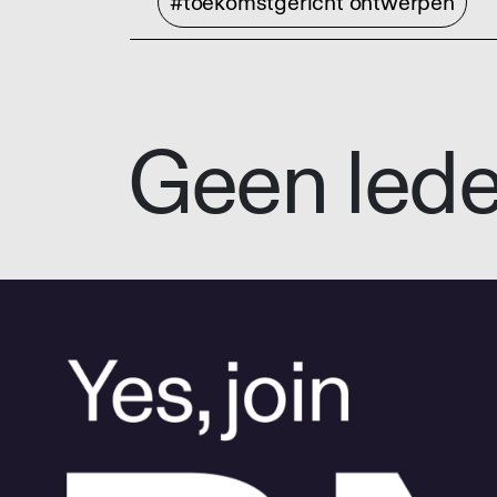
#toekomstgericht ontwerpen
Geen led