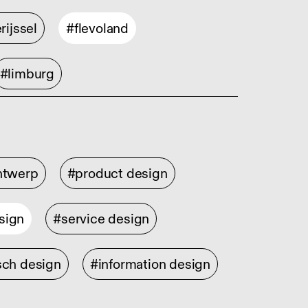
rijssel
#flevoland
#limburg
ontwerp
#product design
sign
#service design
sch design
#information design