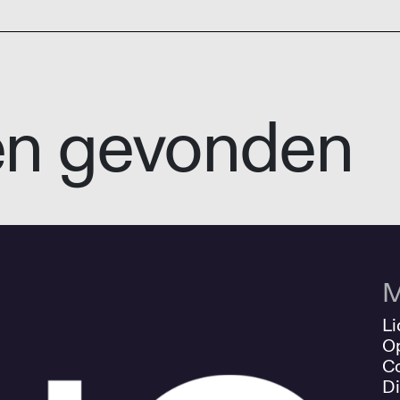
en gevonden
M
Li
O
Co
Di