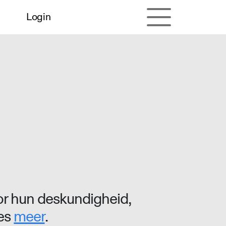
Login
r hun deskundigheid,
ees
meer
.