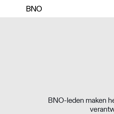
Overslaan naar inhoud
BNO-leden maken het
verantw