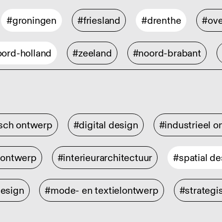
#groningen
#friesland
#drenthe
#ove
ord-holland
#zeeland
#noord-brabant
isch ontwerp
#digital design
#industrieel 
rontwerp
#interieurarchitectuur
#spatial de
design
#mode- en textielontwerp
#strategi