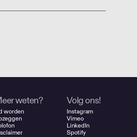
eer weten?
Volg ons!
d worden
Instagram
pzeggen
Vimeo
lofon
LinkedIn
sclaimer
Spotify