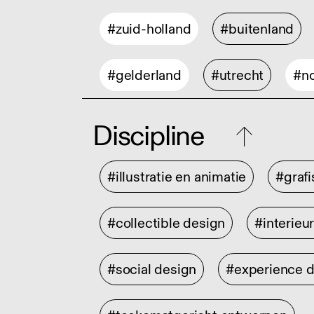
#zuid-holland
#buitenland
#gelderland
#utrecht
#no
Discipline
#illustratie en animatie
#graf
#collectible design
#interieu
#social design
#experience 