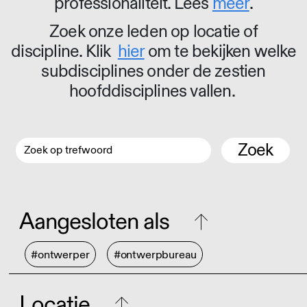
professionaliteit. Lees
meer
.
Zoek onze leden op locatie of
discipline. Klik
hier
om te bekijken welke
subdisciplines onder de zestien
hoofddisciplines vallen.
Zoek
Aangesloten als
#ontwerper
#ontwerpbureau
Locatie