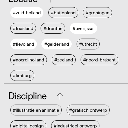
#zuid-holland
#buitenland
#groningen
#friesland
#drenthe
#overijssel
#flevoland
#gelderland
#utrecht
#noord-holland
#zeeland
#noord-brabant
#limburg
Discipline
#illustratie en animatie
#grafisch ontwerp
#digital design
#industrieel ontwerp