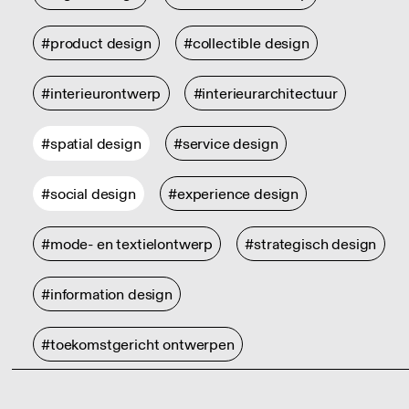
#product design
#collectible design
#interieurontwerp
#interieurarchitectuur
#spatial design
#service design
#social design
#experience design
#mode- en textielontwerp
#strategisch design
#information design
#toekomstgericht ontwerpen