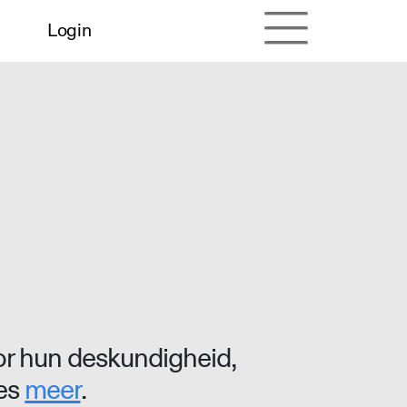
Login
r hun deskundigheid,
ees
meer
.