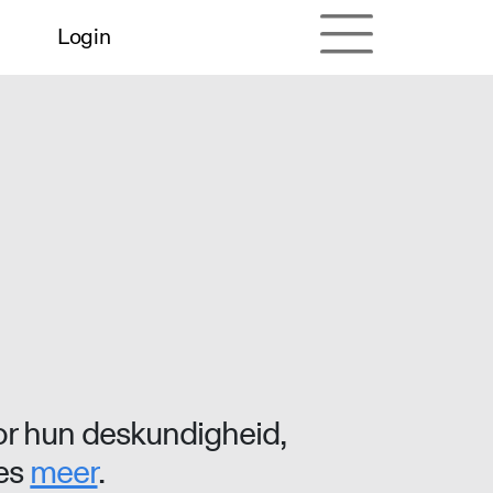
Login
r hun deskundigheid,
ees
meer
.