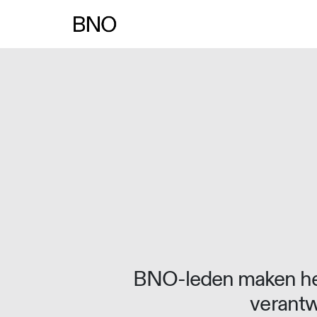
Overslaan naar inhoud
BNO-leden maken het
verantw