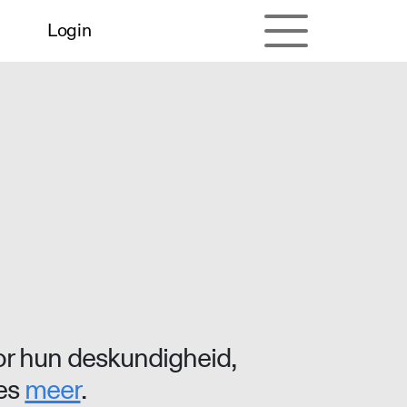
Login
r hun deskundigheid,
ees
meer
.