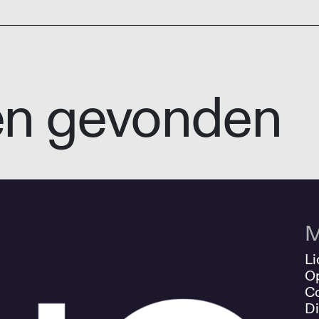
en gevonden
M
Li
O
Co
Di