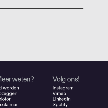
eer weten?
Volg ons!
d worden
Instagram
pzeggen
Vimeo
lofon
LinkedIn
sclaimer
Spotify