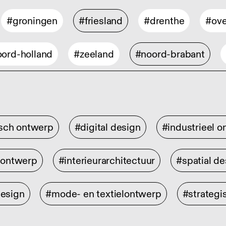
#groningen
#friesland
#drenthe
#ove
ord-holland
#zeeland
#noord-brabant
isch ontwerp
#digital design
#industrieel 
rontwerp
#interieurarchitectuur
#spatial de
design
#mode- en textielontwerp
#strategi