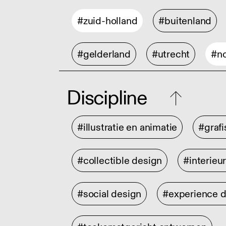
#zuid-holland
#buitenland
#gelderland
#utrecht
#no
Discipline
#illustratie en animatie
#graf
#collectible design
#interieu
#social design
#experience 