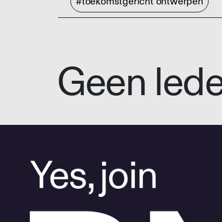
#toekomstgericht ontwerpen
Geen led