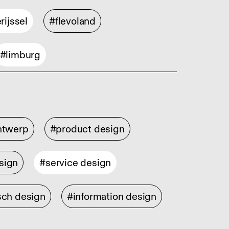
rijssel
#flevoland
#limburg
ontwerp
#product design
sign
#service design
sch design
#information design