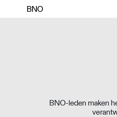
Overslaan naar inhoud
BNO-leden maken het
verantw