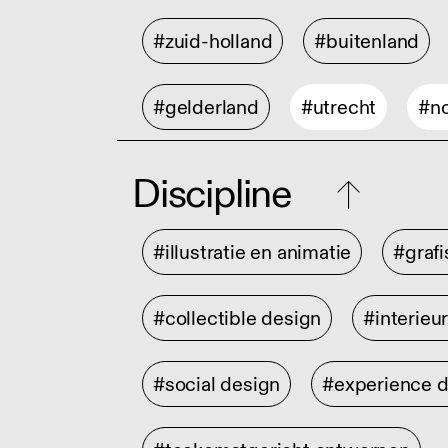
#zuid-holland
#buitenland
#gelderland
#utrecht
#no
Discipline
#illustratie en animatie
#graf
#collectible design
#interieu
#social design
#experience 