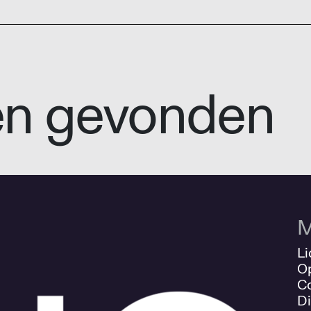
en gevonden
M
Li
O
Co
Di