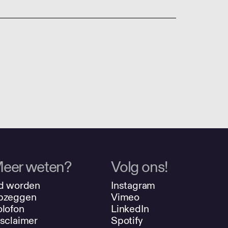
eer weten?
Volg ons!
d worden
Instagram
pzeggen
Vimeo
lofon
LinkedIn
sclaimer
Spotify