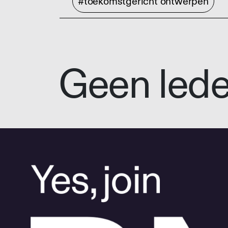
#toekomstgericht ontwerpen
Geen led