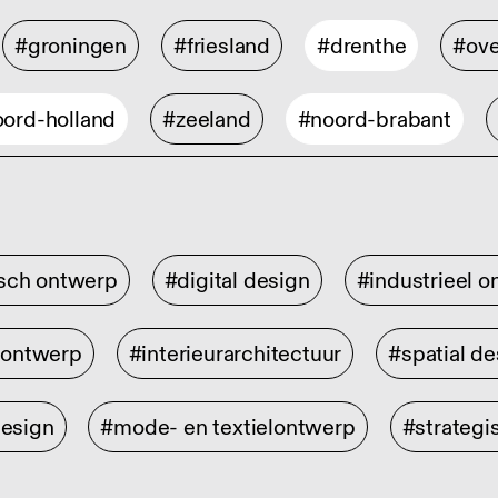
#groningen
#friesland
#drenthe
#ove
ord-holland
#zeeland
#noord-brabant
isch ontwerp
#digital design
#industrieel 
rontwerp
#interieurarchitectuur
#spatial de
design
#mode- en textielontwerp
#strategi