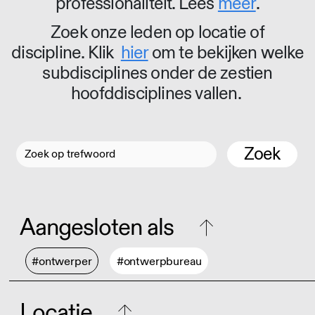
professionaliteit. Lees
meer
.
Zoek onze leden op locatie of
discipline. Klik
hier
om te bekijken welke
subdisciplines onder de zestien
hoofddisciplines vallen.
Zoek
Aangesloten als
#ontwerper
#ontwerpbureau
Locatie