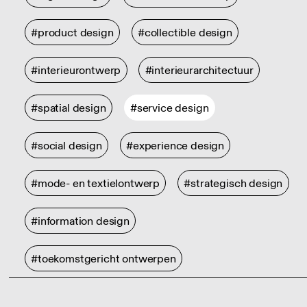
#product design
#collectible design
#interieurontwerp
#interieurarchitectuur
#spatial design
#service design
#social design
#experience design
#mode- en textielontwerp
#strategisch design
#information design
#toekomstgericht ontwerpen