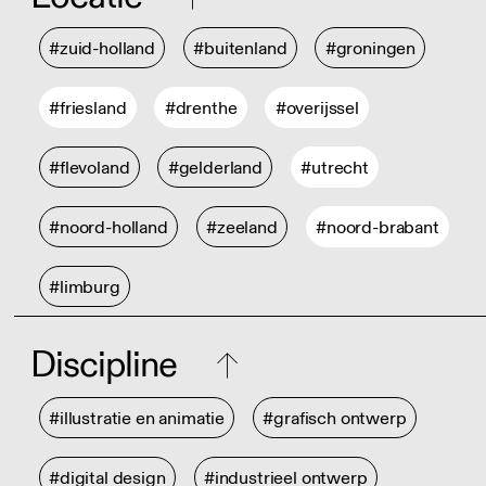
#zuid-holland
#buitenland
#groningen
#friesland
#drenthe
#overijssel
#flevoland
#gelderland
#utrecht
#noord-holland
#zeeland
#noord-brabant
#limburg
Discipline
#illustratie en animatie
#grafisch ontwerp
#digital design
#industrieel ontwerp