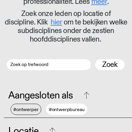
professionaliteit. Lees
meer
.
Zoek onze leden op locatie of
discipline. Klik
hier
om te bekijken welke
subdisciplines onder de zestien
hoofddisciplines vallen.
Zoek
Aangesloten als
#ontwerper
#ontwerpbureau
Locatie