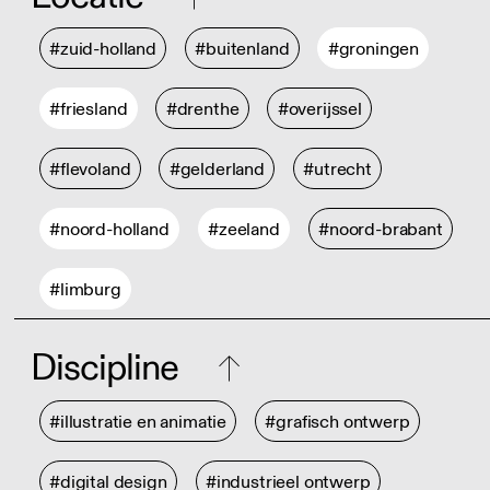
#zuid-holland
#buitenland
#groningen
#friesland
#drenthe
#overijssel
#flevoland
#gelderland
#utrecht
#noord-holland
#zeeland
#noord-brabant
#limburg
Discipline
#illustratie en animatie
#grafisch ontwerp
#digital design
#industrieel ontwerp