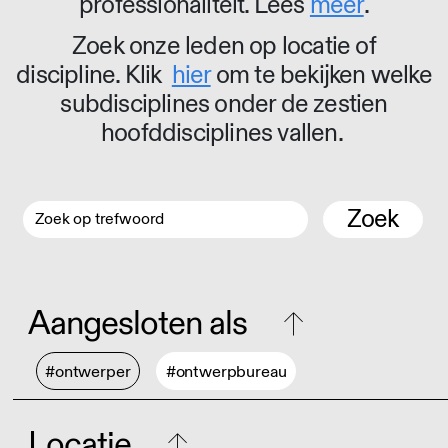
professionaliteit. Lees
meer
.
Zoek onze leden op locatie of
discipline. Klik
hier
om te bekijken welke
subdisciplines onder de zestien
hoofddisciplines vallen.
Zoek
Aangesloten als
#ontwerper
#ontwerpbureau
Locatie