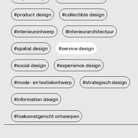
#product design
#collectible design
#interieurontwerp
#interieurarchitectuur
#spatial design
#service design
#social design
#experience design
#mode- en textielontwerp
#strategisch design
#information design
#toekomstgericht ontwerpen