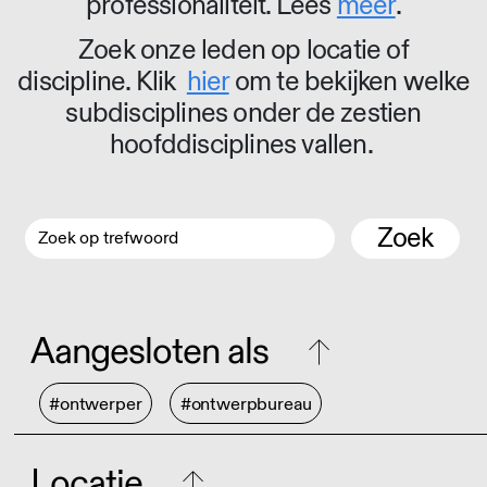
professionaliteit. Lees
meer
.
Zoek onze leden op locatie of
discipline. Klik
hier
om te bekijken welke
subdisciplines onder de zestien
hoofddisciplines vallen.
Zoek
Aangesloten als
#ontwerper
#ontwerpbureau
Locatie