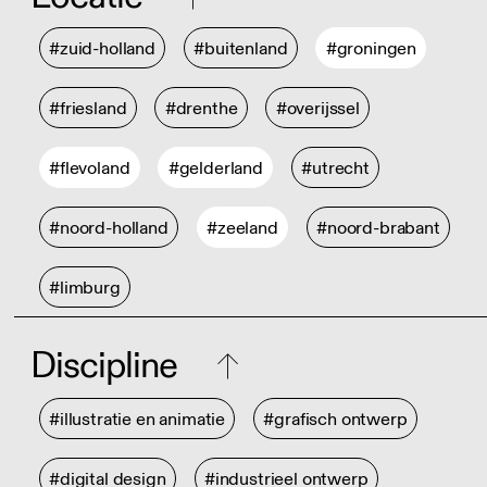
#zuid-holland
#buitenland
#groningen
#friesland
#drenthe
#overijssel
#flevoland
#gelderland
#utrecht
#noord-holland
#zeeland
#noord-brabant
#limburg
Discipline
#illustratie en animatie
#grafisch ontwerp
#digital design
#industrieel ontwerp