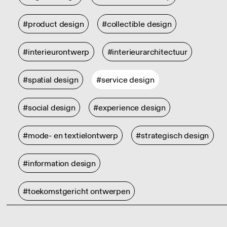
#product design
#collectible design
#interieurontwerp
#interieurarchitectuur
#spatial design
#service design
#social design
#experience design
#mode- en textielontwerp
#strategisch design
#information design
#toekomstgericht ontwerpen