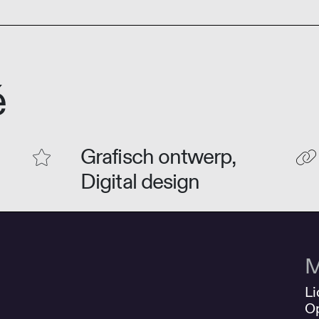
é
Grafisch ontwerp,
Digital design
M
Li
O