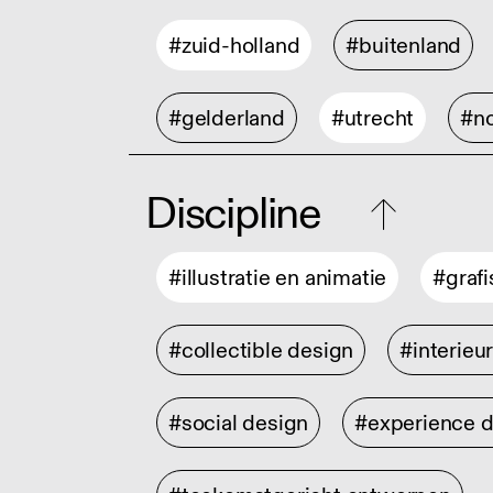
#zuid-holland
#buitenland
#gelderland
#utrecht
#no
Discipline
#illustratie en animatie
#graf
#collectible design
#interieu
#social design
#experience 