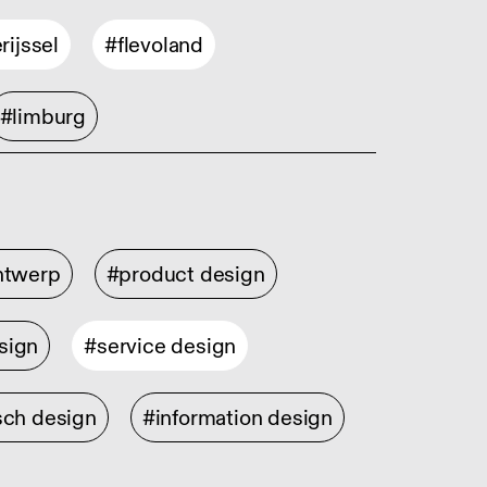
rijssel
#flevoland
#limburg
ontwerp
#product design
sign
#service design
sch design
#information design