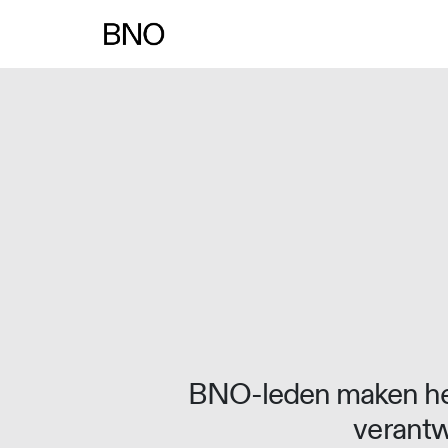
Overslaan naar inhoud
BNO-leden maken het
verantw