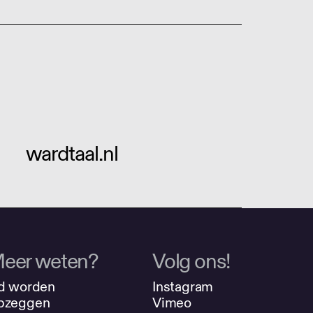
wardtaal.nl
eer weten?
Volg ons!
d worden
Instagram
pzeggen
Vimeo