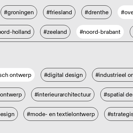
#groningen
#friesland
#drenthe
#ove
ord-holland
#zeeland
#noord-brabant
isch ontwerp
#digital design
#industrieel 
rontwerp
#interieurarchitectuur
#spatial de
design
#mode- en textielontwerp
#strategi