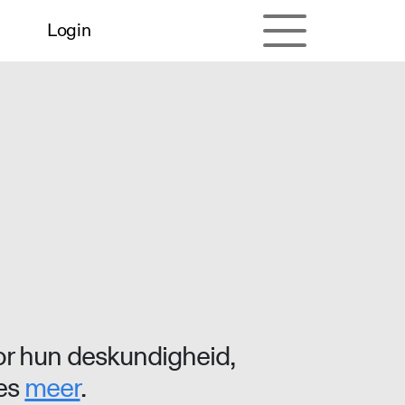
Login
r hun deskundigheid,
ees
meer
.