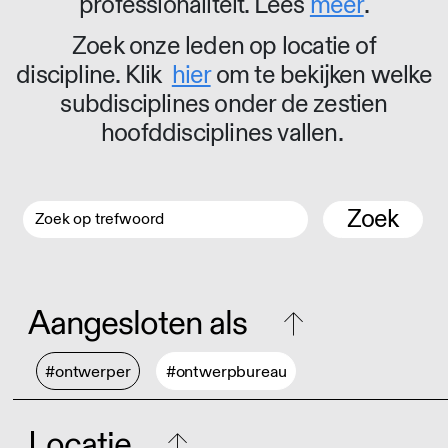
professionaliteit. Lees
meer
.
Zoek onze leden op locatie of
discipline. Klik
hier
om te bekijken welke
subdisciplines onder de zestien
hoofddisciplines vallen.
Zoek
Aangesloten als
#ontwerper
#ontwerpbureau
Locatie