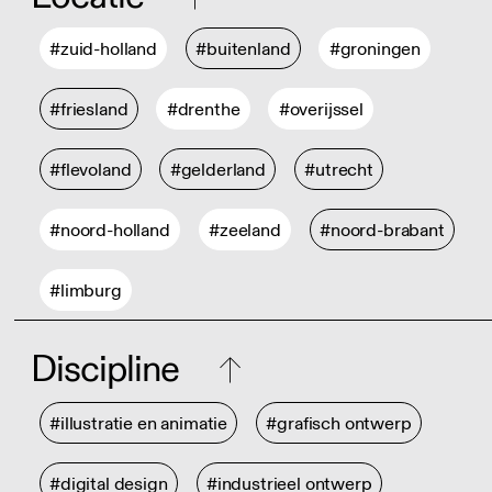
#zuid-holland
#buitenland
#groningen
#friesland
#drenthe
#overijssel
#flevoland
#gelderland
#utrecht
#noord-holland
#zeeland
#noord-brabant
#limburg
Discipline
#illustratie en animatie
#grafisch ontwerp
#digital design
#industrieel ontwerp