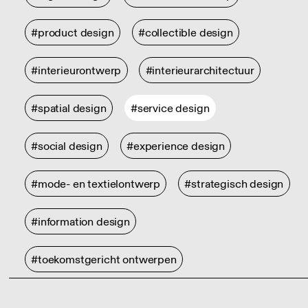
#product design
#collectible design
#interieurontwerp
#interieurarchitectuur
#spatial design
#service design
#social design
#experience design
#mode- en textielontwerp
#strategisch design
#information design
#toekomstgericht ontwerpen