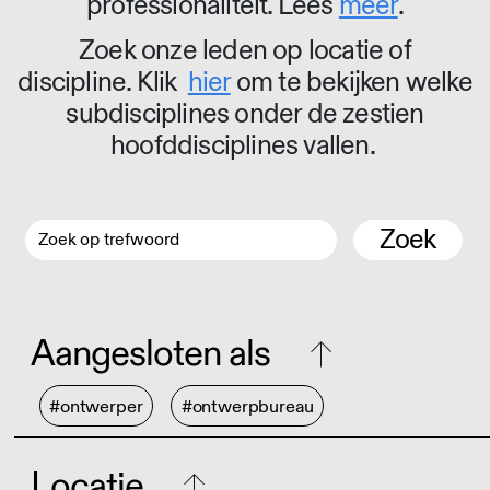
professionaliteit. Lees
meer
.
Zoek onze leden op locatie of
discipline. Klik
hier
om te bekijken welke
subdisciplines onder de zestien
hoofddisciplines vallen.
Zoek
Aangesloten als
#ontwerper
#ontwerpbureau
Locatie