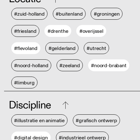
#zuid-holland
#buitenland
#groningen
#friesland
#drenthe
#overijssel
#flevoland
#gelderland
#utrecht
#noord-holland
#zeeland
#noord-brabant
#limburg
Discipline
#illustratie en animatie
#grafisch ontwerp
#digital design
#industrieel ontwerp