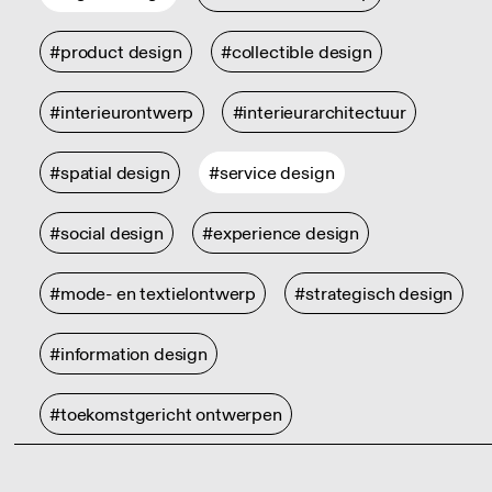
#product design
#collectible design
#interieurontwerp
#interieurarchitectuur
#spatial design
#service design
#social design
#experience design
#mode- en textielontwerp
#strategisch design
#information design
#toekomstgericht ontwerpen