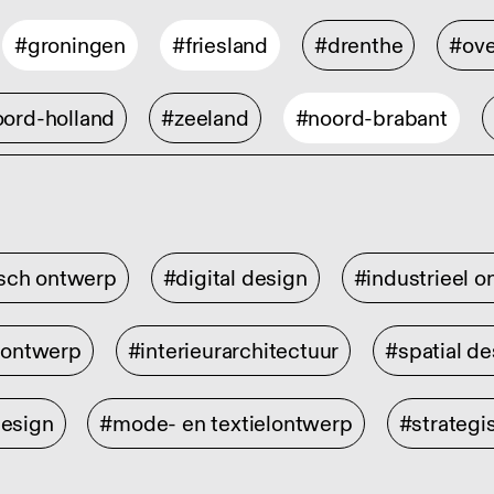
#groningen
#friesland
#drenthe
#ove
ord-holland
#zeeland
#noord-brabant
isch ontwerp
#digital design
#industrieel 
rontwerp
#interieurarchitectuur
#spatial de
design
#mode- en textielontwerp
#strategi