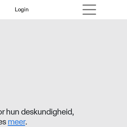
Login
r hun deskundigheid,
ees
meer
.