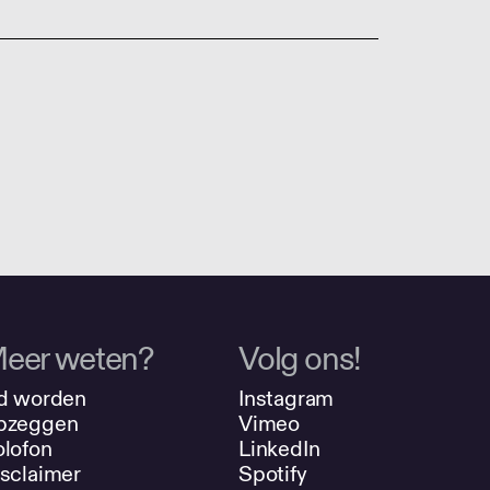
eer weten?
Volg ons!
d worden
Instagram
pzeggen
Vimeo
lofon
LinkedIn
sclaimer
Spotify