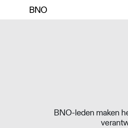
Overslaan naar inhoud
BNO-leden maken het
verantw