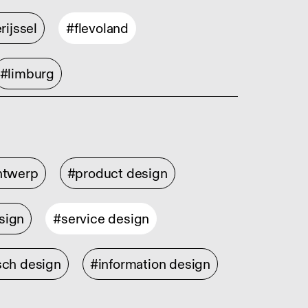
rijssel
#flevoland
#limburg
ontwerp
#product design
sign
#service design
sch design
#information design