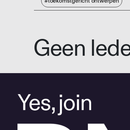
#toekomstgericht ontwerpen
Geen led