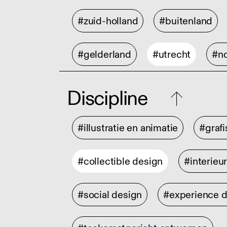
#zuid-holland
#buitenland
#gelderland
#utrecht
#no
Discipline
#illustratie en animatie
#graf
#collectible design
#interieu
#social design
#experience 