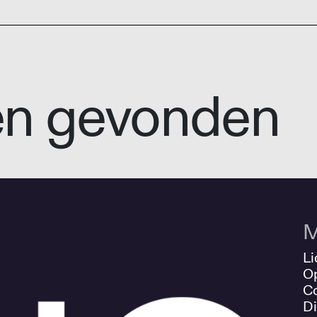
en gevonden
M
Li
O
Co
Di