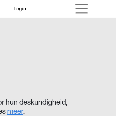
Login
r hun deskundigheid,
ees
meer
.