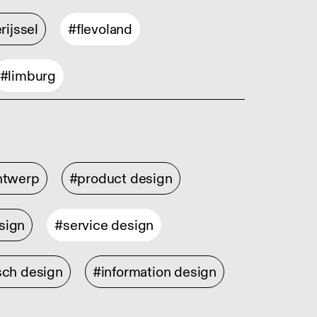
rijssel
#flevoland
#limburg
ontwerp
#product design
sign
#service design
sch design
#information design