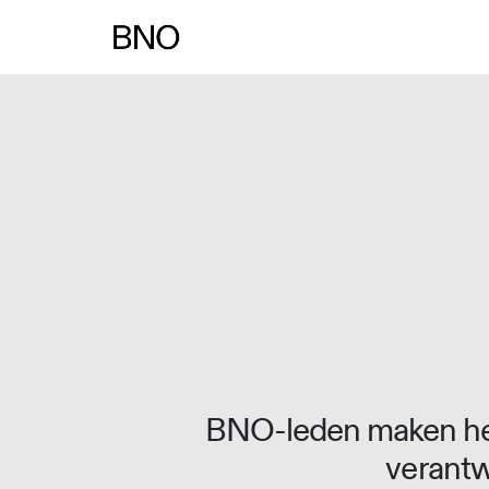
Overslaan naar inhoud
BNO-leden maken het
verantw