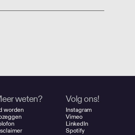
eer weten?
Volg ons!
d worden
Instagram
pzeggen
Vimeo
lofon
LinkedIn
sclaimer
Spotify