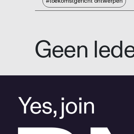
#toekomstgericht ontwerpen
Geen led