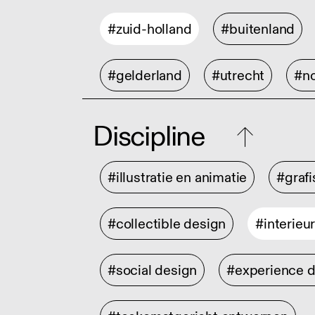
#zuid-holland
#buitenland
#gelderland
#utrecht
#no
Discipline
#illustratie en animatie
#graf
#collectible design
#interieu
#social design
#experience 