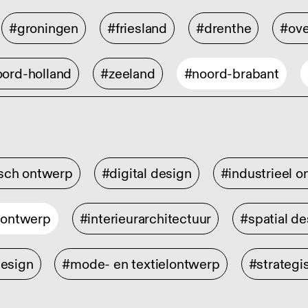
#groningen
#friesland
#drenthe
#ove
ord-holland
#zeeland
#noord-brabant
isch ontwerp
#digital design
#industrieel 
rontwerp
#interieurarchitectuur
#spatial de
design
#mode- en textielontwerp
#strategi