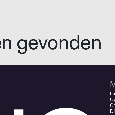
en gevonden
M
Li
O
Co
Di