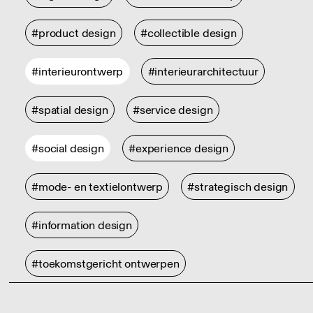
#product design
#collectible design
#interieurontwerp
#interieurarchitectuur
#spatial design
#service design
#social design
#experience design
#mode- en textielontwerp
#strategisch design
#information design
#toekomstgericht ontwerpen