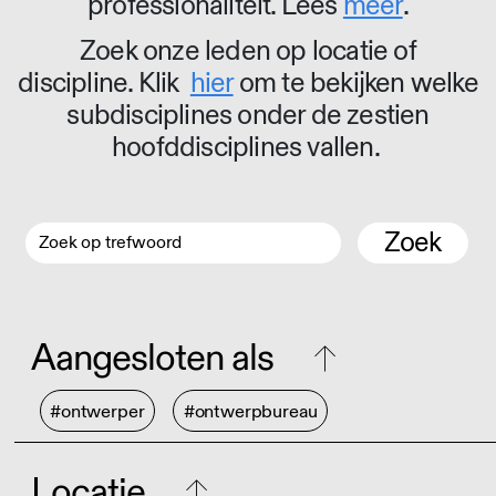
professionaliteit. Lees
meer
.
Zoek onze leden op locatie of
discipline. Klik
hier
om te bekijken welke
subdisciplines onder de zestien
hoofddisciplines vallen.
Zoek
Aangesloten als
#ontwerper
#ontwerpbureau
Locatie