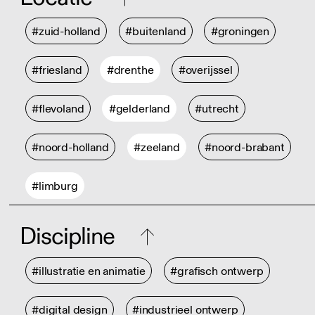
#zuid-holland
#buitenland
#groningen
#friesland
#drenthe
#overijssel
#flevoland
#gelderland
#utrecht
#noord-holland
#zeeland
#noord-brabant
#limburg
Discipline
#illustratie en animatie
#grafisch ontwerp
#digital design
#industrieel ontwerp