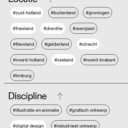
#zuid-holland
#buitenland
#groningen
#friesland
#drenthe
#overijssel
#flevoland
#gelderland
#utrecht
#noord-holland
#zeeland
#noord-brabant
#limburg
Discipline
#illustratie en animatie
#grafisch ontwerp
#digital design
#industrieel ontwerp