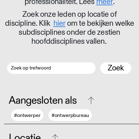
professionaliteit. Lees
meer
.
Zoek onze leden op locatie of
discipline. Klik
hier
om te bekijken welke
subdisciplines onder de zestien
hoofddisciplines vallen.
Zoek
Aangesloten als
#ontwerper
#ontwerpbureau
Locatie