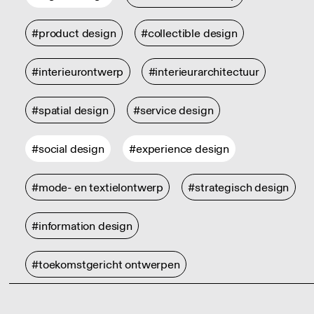
#product design
#collectible design
#interieurontwerp
#interieurarchitectuur
#spatial design
#service design
#social design
#experience design
#mode- en textielontwerp
#strategisch design
#information design
#toekomstgericht ontwerpen