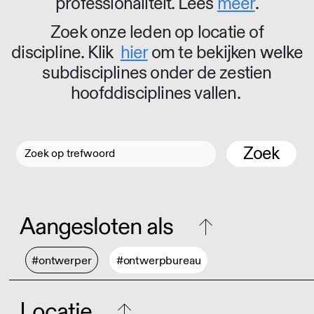
professionaliteit. Lees
meer
.
Zoek onze leden op locatie of
discipline. Klik
hier
om te bekijken welke
subdisciplines onder de zestien
hoofddisciplines vallen.
Zoek
Aangesloten als
#ontwerper
#ontwerpbureau
Locatie