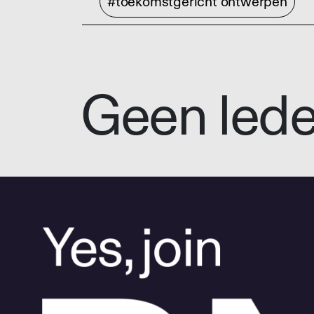
#toekomstgericht ontwerpen
Geen led