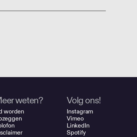
eer weten?
Volg ons!
d worden
Instagram
pzeggen
Vimeo
lofon
LinkedIn
sclaimer
Spotify