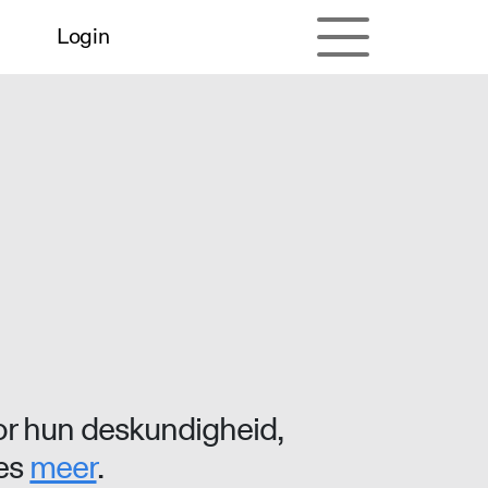
Login
r hun deskundigheid,
ees
meer
.