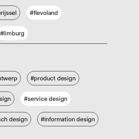
rijssel
#flevoland
#limburg
ontwerp
#product design
sign
#service design
sch design
#information design