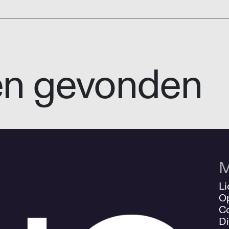
en gevonden
M
Li
O
Co
Di