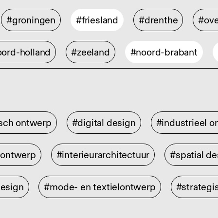
#groningen
#friesland
#drenthe
#ove
ord-holland
#zeeland
#noord-brabant
isch ontwerp
#digital design
#industrieel 
rontwerp
#interieurarchitectuur
#spatial de
design
#mode- en textielontwerp
#strategi