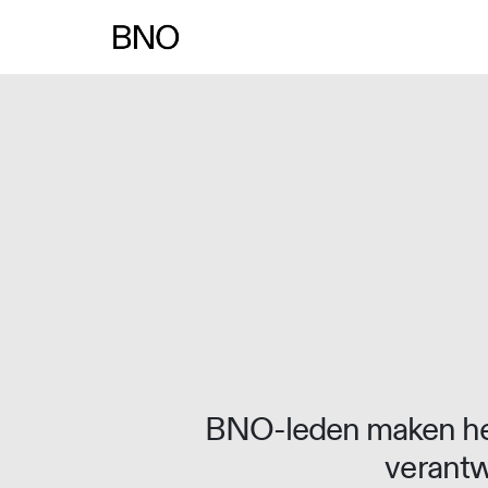
Overslaan naar inhoud
BNO-leden maken het
verantw