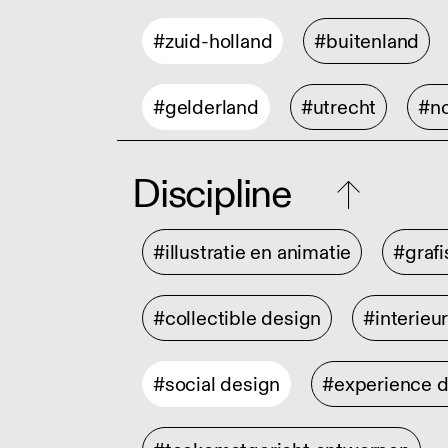
#zuid-holland
#buitenland
#gelderland
#utrecht
#no
Discipline
#illustratie en animatie
#graf
#collectible design
#interieu
#social design
#experience 