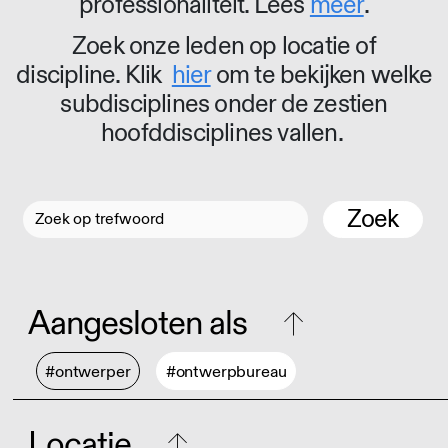
professionaliteit. Lees
meer
.
Zoek onze leden op locatie of
discipline. Klik
hier
om te bekijken welke
subdisciplines onder de zestien
hoofddisciplines vallen.
Zoek
Aangesloten als
#ontwerper
#ontwerpbureau
Locatie