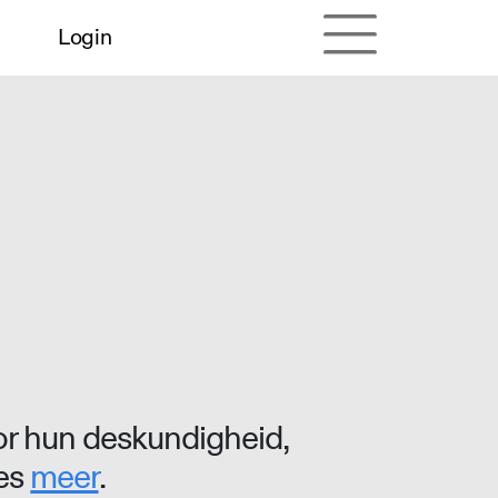
Login
r hun deskundigheid,
ees
meer
.