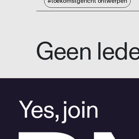
#toekomstgericht ontwerpen
Geen led