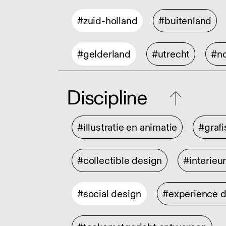
#zuid-holland
#buitenland
#gelderland
#utrecht
#no
Discipline
#illustratie en animatie
#graf
#collectible design
#interieu
#social design
#experience 