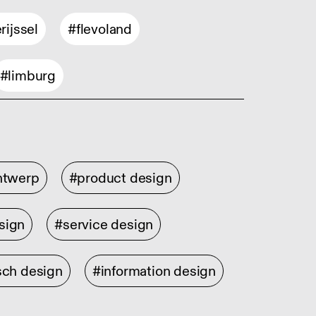
rijssel
#flevoland
#limburg
ontwerp
#product design
sign
#service design
sch design
#information design