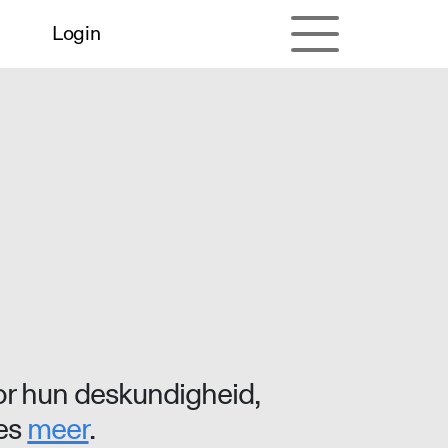
Login
r hun deskundigheid,
ees
meer
.