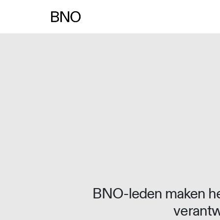
Overslaan naar inhoud
BNO-leden maken het
verantw