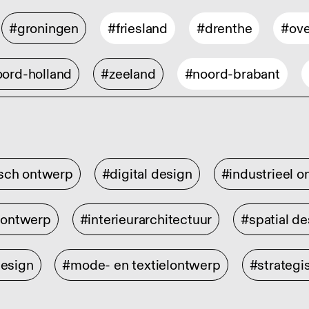
#groningen
#friesland
#drenthe
#ove
ord-holland
#zeeland
#noord-brabant
isch ontwerp
#digital design
#industrieel 
rontwerp
#interieurarchitectuur
#spatial de
design
#mode- en textielontwerp
#strategi