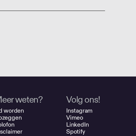
eer weten?
Volg ons!
d worden
Instagram
pzeggen
Vimeo
lofon
LinkedIn
sclaimer
Spotify