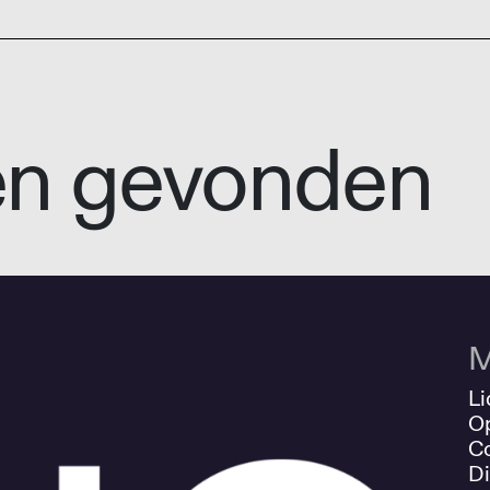
en gevonden
M
Li
O
Co
Di