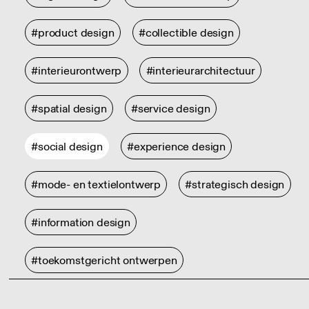
#product design
#collectible design
#interieurontwerp
#interieurarchitectuur
#spatial design
#service design
#social design
#experience design
#mode- en textielontwerp
#strategisch design
#information design
#toekomstgericht ontwerpen