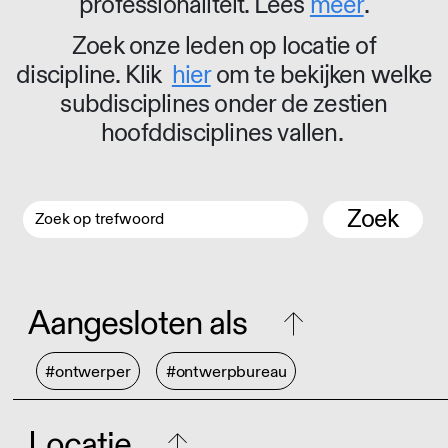
professionaliteit. Lees
meer
.
Zoek onze leden op locatie of
discipline. Klik
hier
om te bekijken welke
subdisciplines onder de zestien
hoofddisciplines vallen.
Zoek
Aangesloten als
#ontwerper
#ontwerpbureau
Locatie