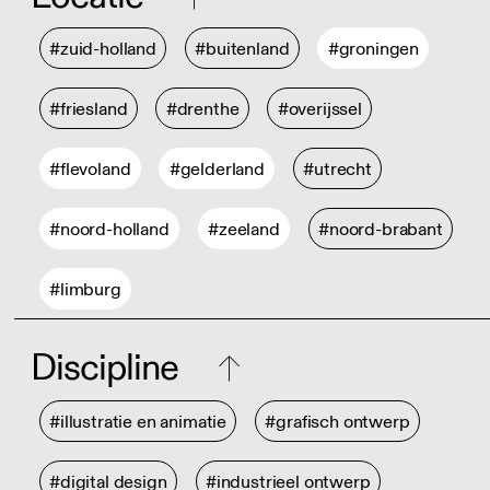
#zuid-holland
#buitenland
#groningen
#friesland
#drenthe
#overijssel
#flevoland
#gelderland
#utrecht
#noord-holland
#zeeland
#noord-brabant
#limburg
Discipline
#illustratie en animatie
#grafisch ontwerp
#digital design
#industrieel ontwerp