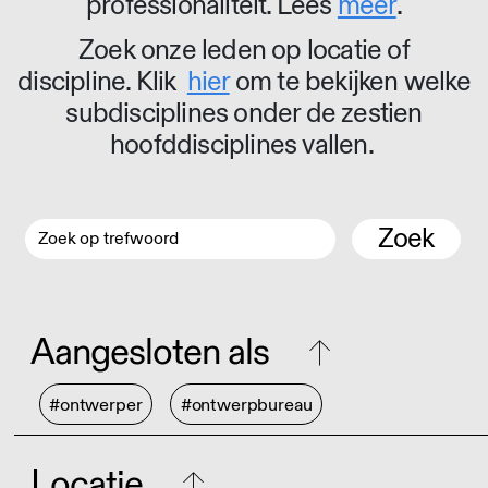
professionaliteit. Lees
meer
.
Zoek onze leden op locatie of
discipline. Klik
hier
om te bekijken welke
subdisciplines onder de zestien
hoofddisciplines vallen.
Zoek
Aangesloten als
#ontwerper
#ontwerpbureau
Locatie