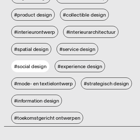
#product design
#collectible design
#interieurontwerp
#interieurarchitectuur
#spatial design
#service design
#social design
#experience design
#mode- en textielontwerp
#strategisch design
#information design
#toekomstgericht ontwerpen