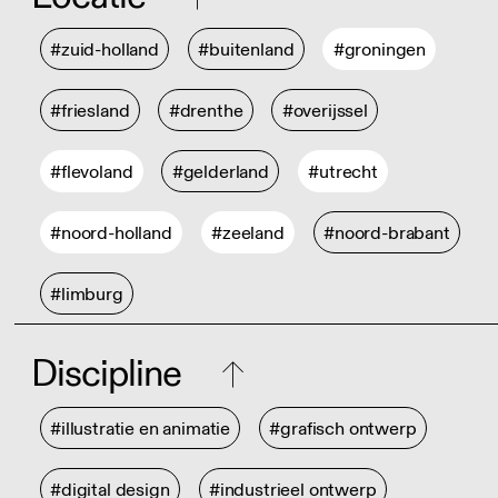
#zuid-holland
#buitenland
#groningen
#friesland
#drenthe
#overijssel
#flevoland
#gelderland
#utrecht
#noord-holland
#zeeland
#noord-brabant
#limburg
Discipline
#illustratie en animatie
#grafisch ontwerp
#digital design
#industrieel ontwerp