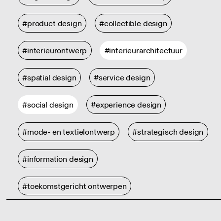
#product design
#collectible design
#interieurontwerp
#interieurarchitectuur
#spatial design
#service design
#social design
#experience design
#mode- en textielontwerp
#strategisch design
#information design
#toekomstgericht ontwerpen