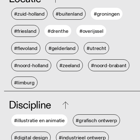
#zuid-holland
#buitenland
#groningen
#friesland
#drenthe
#overijssel
#flevoland
#gelderland
#utrecht
#noord-holland
#zeeland
#noord-brabant
#limburg
Discipline
#illustratie en animatie
#grafisch ontwerp
#digital design
#industrieel ontwerp