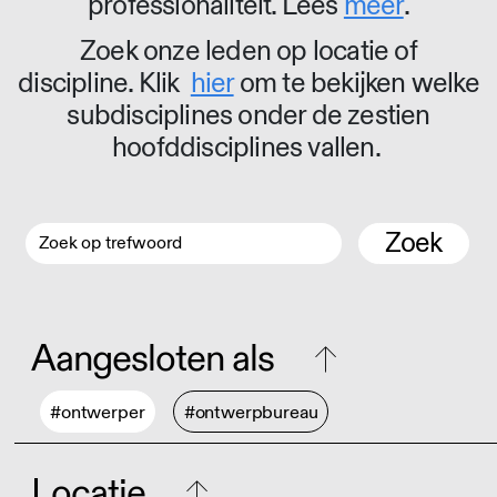
professionaliteit. Lees
meer
.
Zoek onze leden op locatie of
discipline. Klik
hier
om te bekijken welke
subdisciplines onder de zestien
hoofddisciplines vallen.
Zoek
Aangesloten als
#ontwerper
#ontwerpbureau
Locatie