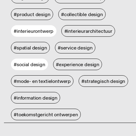
#product design
#collectible design
#interieurontwerp
#interieurarchitectuur
#spatial design
#service design
#social design
#experience design
#mode- en textielontwerp
#strategisch design
#information design
#toekomstgericht ontwerpen