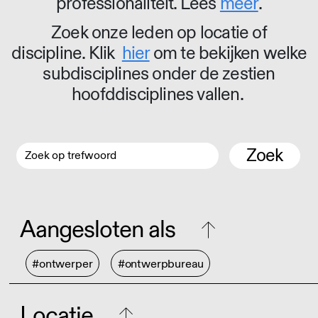
professionaliteit. Lees
meer
.
Zoek onze leden op locatie of
discipline. Klik
hier
om te bekijken welke
subdisciplines onder de zestien
hoofddisciplines vallen.
Zoek
Aangesloten als
#ontwerper
#ontwerpbureau
Locatie