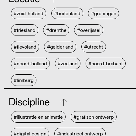
#zuid-holland
#buitenland
#groningen
#friesland
#drenthe
#overijssel
#flevoland
#gelderland
#utrecht
#noord-holland
#zeeland
#noord-brabant
#limburg
Discipline
#illustratie en animatie
#grafisch ontwerp
#digital design
#industrieel ontwerp