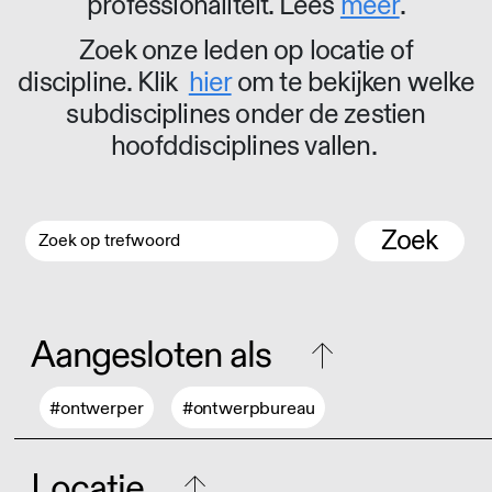
professionaliteit. Lees
meer
.
Zoek onze leden op locatie of
discipline. Klik
hier
om te bekijken welke
subdisciplines onder de zestien
hoofddisciplines vallen.
Zoek
Aangesloten als
#ontwerper
#ontwerpbureau
Locatie