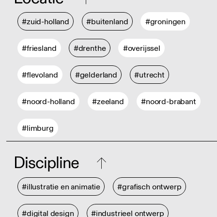
#zuid-holland
#buitenland
#groningen
#friesland
#drenthe
#overijssel
#flevoland
#gelderland
#utrecht
#noord-holland
#zeeland
#noord-brabant
#limburg
Discipline
#illustratie en animatie
#grafisch ontwerp
#digital design
#industrieel ontwerp