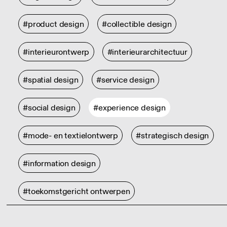
#product design
#collectible design
#interieurontwerp
#interieurarchitectuur
#spatial design
#service design
#social design
#experience design
#mode- en textielontwerp
#strategisch design
#information design
#toekomstgericht ontwerpen