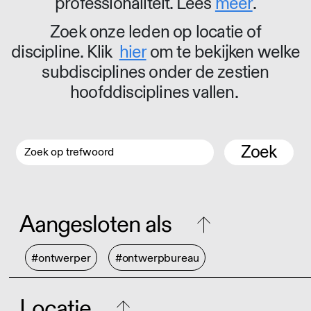
professionaliteit. Lees
meer
.
Zoek onze leden op locatie of
discipline. Klik
hier
om te bekijken welke
subdisciplines onder de zestien
hoofddisciplines vallen.
Zoek
Aangesloten als
#ontwerper
#ontwerpbureau
Locatie