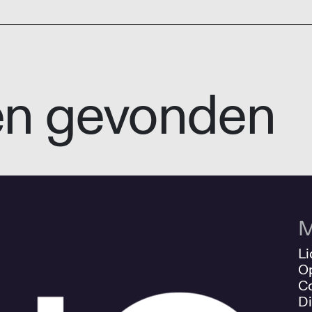
en gevonden
M
Li
O
Co
Di