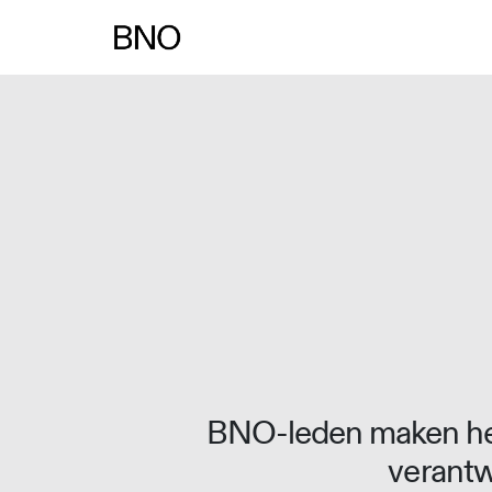
Overslaan naar inhoud
BNO-leden maken het
verantw