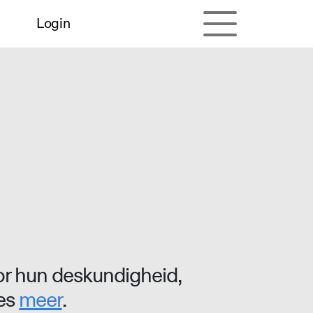
Login
r hun deskundigheid,
ees
meer
.