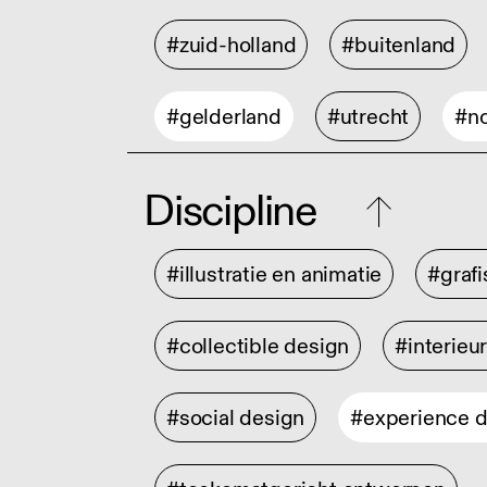
#zuid-holland
#buitenland
#gelderland
#utrecht
#no
Discipline
#illustratie en animatie
#graf
#collectible design
#interieu
#social design
#experience 