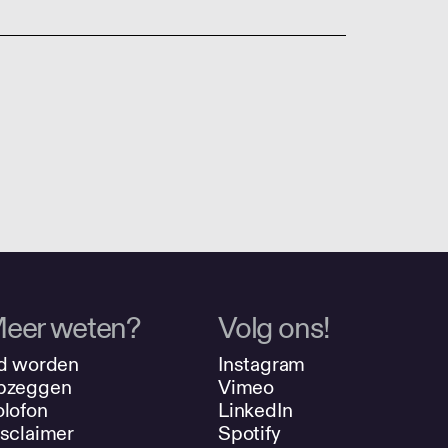
eer weten?
Volg ons!
d worden
Instagram
pzeggen
Vimeo
lofon
LinkedIn
sclaimer
Spotify