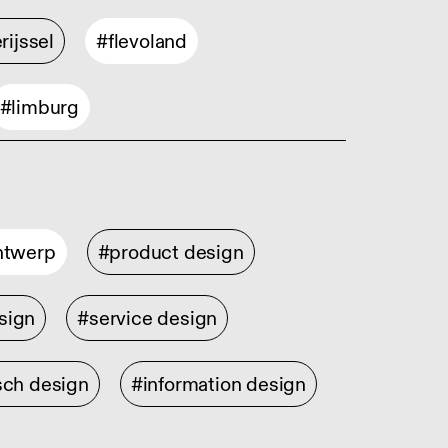
rijssel
#flevoland
#limburg
ontwerp
#product design
sign
#service design
sch design
#information design