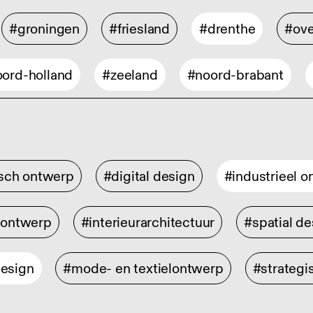
#groningen
#friesland
#drenthe
#ove
ord-holland
#zeeland
#noord-brabant
isch ontwerp
#digital design
#industrieel 
rontwerp
#interieurarchitectuur
#spatial de
design
#mode- en textielontwerp
#strategi