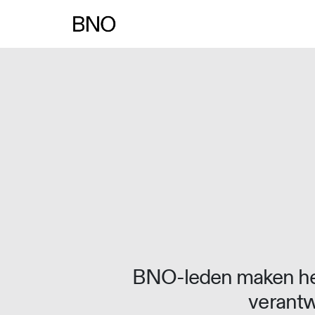
Overslaan naar inhoud
BNO-leden maken het
verantw