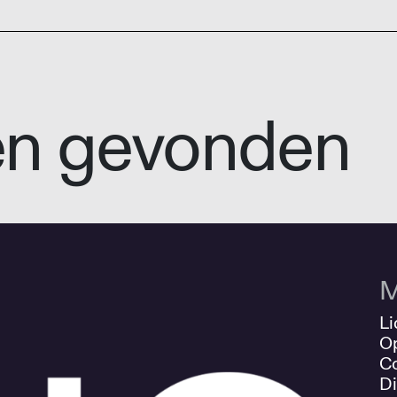
en gevonden
M
Li
O
Co
Di