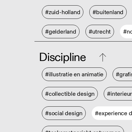
#zuid-holland
#buitenland
#gelderland
#utrecht
#no
Discipline
#illustratie en animatie
#graf
#collectible design
#interieu
#social design
#experience 