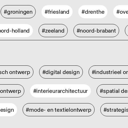
#groningen
#friesland
#drenthe
#ove
ord-holland
#zeeland
#noord-brabant
isch ontwerp
#digital design
#industrieel 
rontwerp
#interieurarchitectuur
#spatial de
design
#mode- en textielontwerp
#strategi