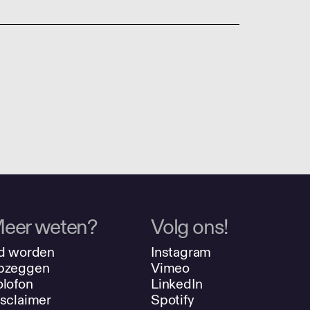
eer weten?
Volg ons!
d worden
Instagram
pzeggen
Vimeo
lofon
LinkedIn
sclaimer
Spotify