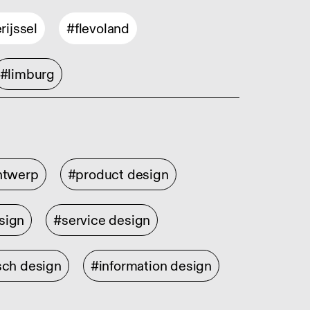
rijssel
#flevoland
#limburg
ontwerp
#product design
sign
#service design
sch design
#information design