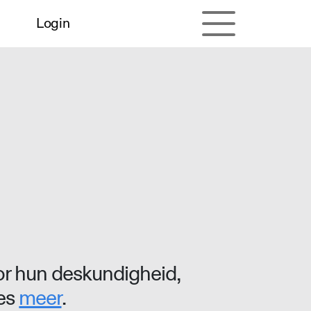
Login
r hun deskundigheid,
ees
meer
.