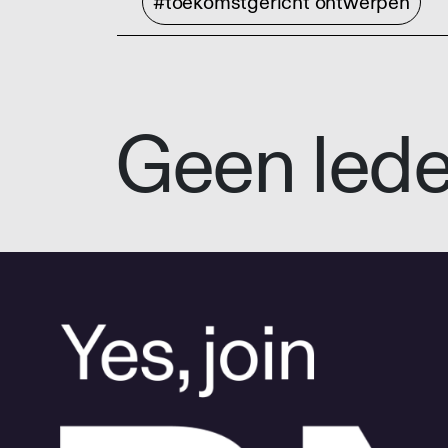
#toekomstgericht ontwerpen
Geen led