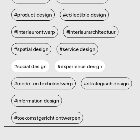
#product design
#collectible design
#interieurontwerp
#interieurarchitectuur
#spatial design
#service design
#social design
#experience design
#mode- en textielontwerp
#strategisch design
#information design
#toekomstgericht ontwerpen