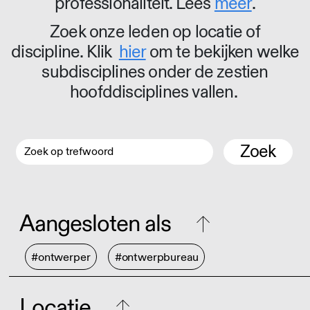
professionaliteit. Lees
meer
.
Zoek onze leden op locatie of
discipline. Klik
hier
om te bekijken welke
subdisciplines onder de zestien
hoofddisciplines vallen.
Zoek
Aangesloten als
#ontwerper
#ontwerpbureau
Locatie