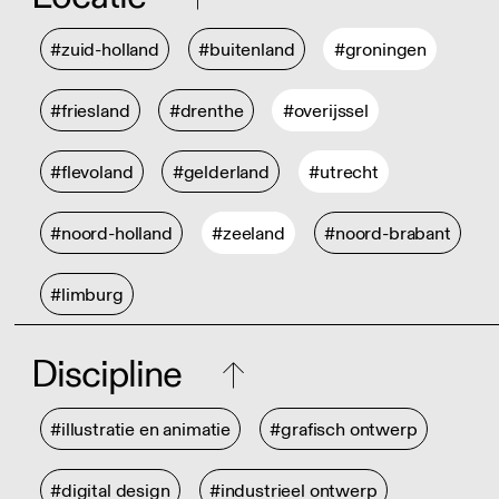
#zuid-holland
#buitenland
#groningen
#friesland
#drenthe
#overijssel
#flevoland
#gelderland
#utrecht
#noord-holland
#zeeland
#noord-brabant
#limburg
Discipline
#illustratie en animatie
#grafisch ontwerp
#digital design
#industrieel ontwerp