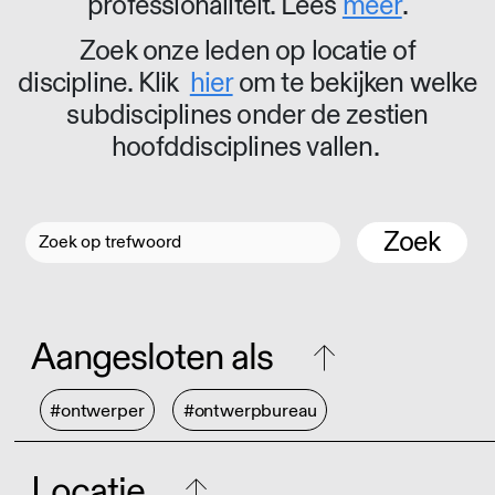
professionaliteit. Lees
meer
.
Zoek onze leden op locatie of
discipline. Klik
hier
om te bekijken welke
subdisciplines onder de zestien
hoofddisciplines vallen.
Zoek
Aangesloten als
#ontwerper
#ontwerpbureau
Locatie