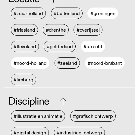
#zuid-holland
#buitenland
#groningen
#friesland
#drenthe
#overijssel
#flevoland
#gelderland
#utrecht
#noord-holland
#zeeland
#noord-brabant
#limburg
Discipline
#illustratie en animatie
#grafisch ontwerp
#digital design
#industrieel ontwerp