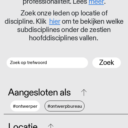
professionaliteit. Lees
meer
.
Zoek onze leden op locatie of
discipline. Klik
hier
om te bekijken welke
subdisciplines onder de zestien
hoofddisciplines vallen.
Zoek
Aangesloten als
#ontwerper
#ontwerpbureau
Locatie