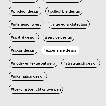
#product design
#collectible design
#interieurontwerp
#interieurarchitectuur
#spatial design
#service design
#social design
#experience design
#mode- en textielontwerp
#strategisch design
#information design
#toekomstgericht ontwerpen