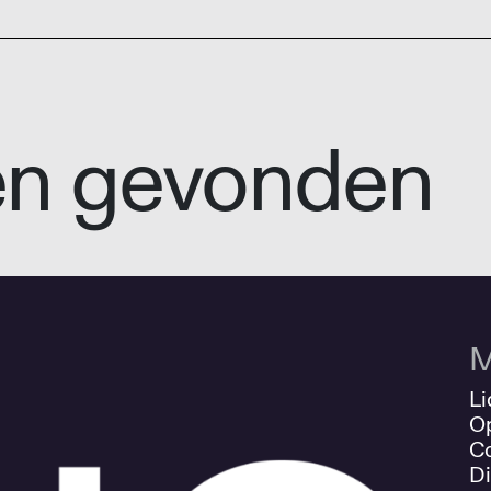
en gevonden
M
Li
O
Co
Di