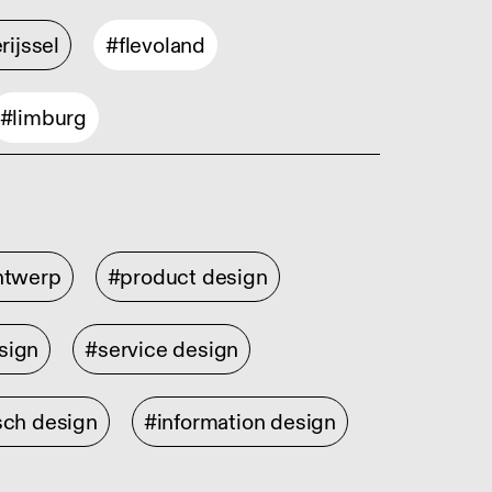
rijssel
#flevoland
#limburg
ontwerp
#product design
sign
#service design
sch design
#information design