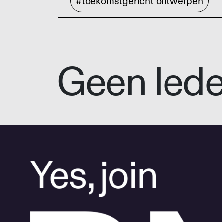
#toekomstgericht ontwerpen
Geen led