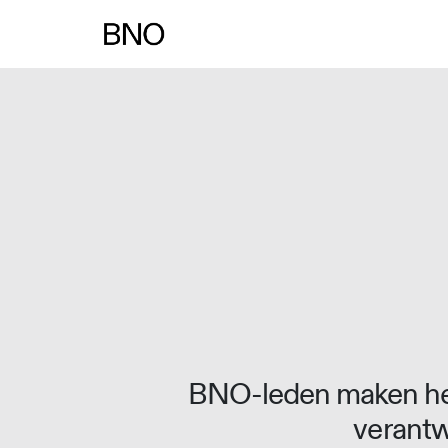
Overslaan naar inhoud
BNO-leden maken het
verantw