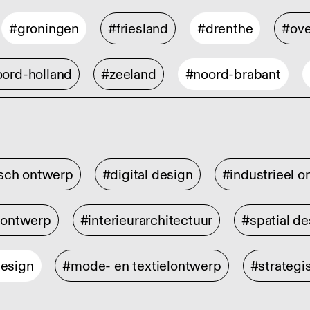
#groningen
#friesland
#drenthe
#ove
ord-holland
#zeeland
#noord-brabant
isch ontwerp
#digital design
#industrieel 
rontwerp
#interieurarchitectuur
#spatial de
design
#mode- en textielontwerp
#strategi