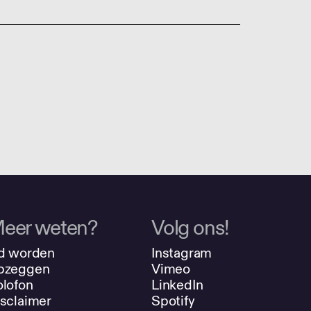
eer weten?
Volg ons!
d worden
Instagram
pzeggen
Vimeo
lofon
LinkedIn
sclaimer
Spotify