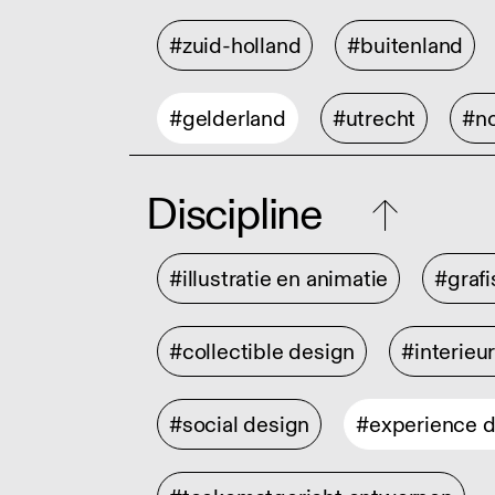
#zuid-holland
#buitenland
#gelderland
#utrecht
#no
Discipline
#illustratie en animatie
#graf
#collectible design
#interieu
#social design
#experience 