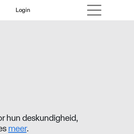
Login
r hun deskundigheid,
ees
meer
.