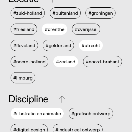
#zuid-holland
#buitenland
#groningen
#friesland
#drenthe
#overijssel
#flevoland
#gelderland
#utrecht
#noord-holland
#zeeland
#noord-brabant
#limburg
Discipline
#illustratie en animatie
#grafisch ontwerp
#digital design
#industrieel ontwerp