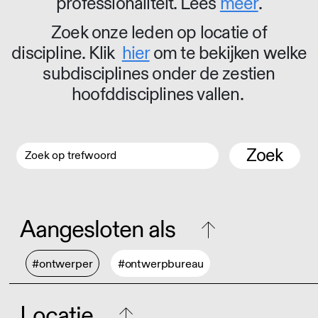
professionaliteit. Lees
meer
.
Zoek onze leden op locatie of
discipline. Klik
hier
om te bekijken welke
subdisciplines onder de zestien
hoofddisciplines vallen.
Zoek
Aangesloten als
#ontwerper
#ontwerpbureau
Locatie